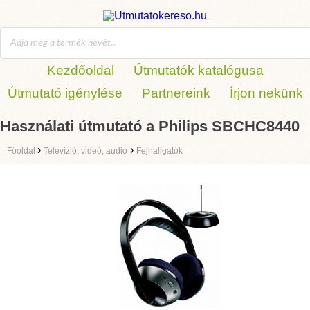
Kezdőoldal
Útmutatók katalógusa
Útmutató igénylése
Partnereink
Írjon nekünk
Használati útmutató a Philips SBCHC8440
›
›
Főoldal
Televízió, videó, audio
Fejhallgatók