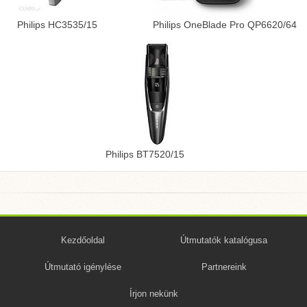
Philips HC3535/15
Philips OneBlade Pro QP6620/64
Philips BT7520/15
Kezdőoldal
Útmutatók katalógusa
Útmutató igénylése
Partnereink
Írjon nekünk