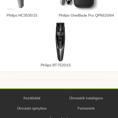
Philips HC3535/15
Philips OneBlade Pro QP6620/64
Philips BT7520/15
Kezdőoldal
Útmutatók katalógusa
Útmutató igénylése
Partnereink