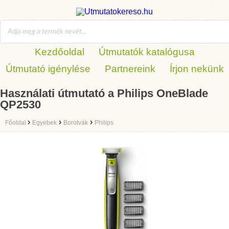
Kezdőoldal
Útmutatók katalógusa
Útmutató igénylése
Partnereink
Írjon nekünk
Használati útmutató a Philips OneBlade
QP2530
›
›
›
Főoldal
Egyebek
Borotvák
Philips