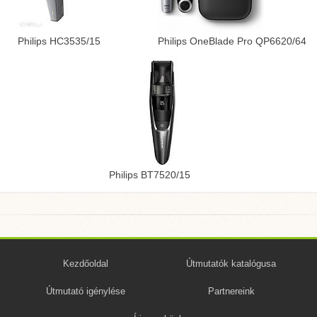
Philips HC3535/15
Philips OneBlade Pro QP6620/64
Philips BT7520/15
Kezdőoldal
Útmutatók katalógusa
Útmutató igénylése
Partnereink