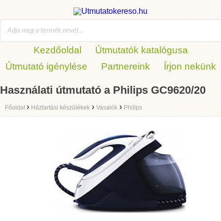
Kezdőoldal
Útmutatók katalógusa
Útmutató igénylése
Partnereink
Írjon nekünk
Használati útmutató a Philips GC9620/20
›
›
›
Főoldal
Háztartási készülékek
Vasalók
Philips