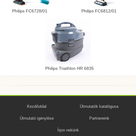
Philips FC6728/01
Philips FC6812/01
Philips Triathlon HR 6835
Kezdőoldal
Útmutatók katalógusa
Útmutató igénylése
Partnereink
Írjon nekünk