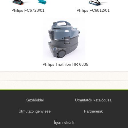
Philips FC6728/01
Philips FC6812/01
Philips Triathlon HR 6835
Kezdőoldal
Útmutatók katalógusa
Útmutató igénylése
Partnereink
Írjon nekünk