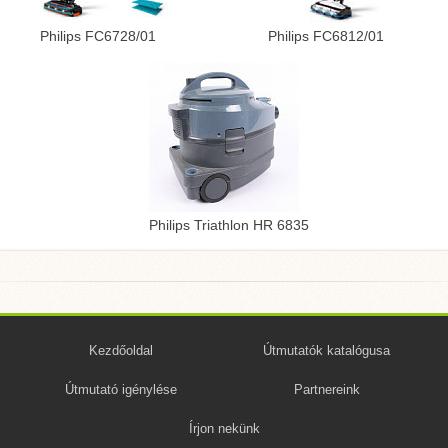
Philips FC6728/01
Philips FC6812/01
Philips Triathlon HR 6835
Kezdőoldal
Útmutatók katalógusa
Útmutató igénylése
Partnereink
Írjon nekünk