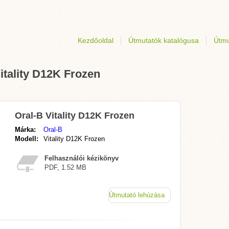
Kezdőoldal
Útmutatók katalógusa
Útmu
itality D12K Frozen
Oral-B Vitality D12K Frozen
Márka:
Oral-B
Modell:
Vitality D12K Frozen
Felhasználói kézikönyv
PDF, 1.52 MB
Útmutató lehúzása