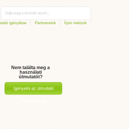
tató igénylése
Partnereink
Írjon nekünk
Nem találta meg a
használati
útmutatót?
Igényelni az útmutató
hozzáadását