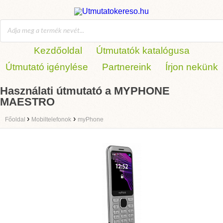
Kezdőoldal
Útmutatók katalógusa
Útmutató igénylése
Partnereink
Írjon nekünk
Használati útmutató a MYPHONE
MAESTRO
›
›
Főoldal
Mobiltelefonok
myPhone