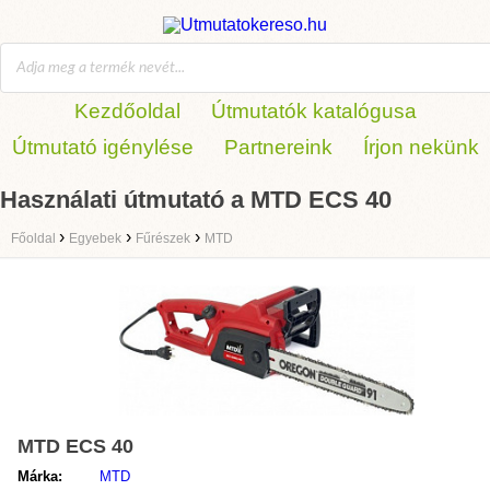
Kezdőoldal
Útmutatók katalógusa
Útmutató igénylése
Partnereink
Írjon nekünk
Használati útmutató a MTD ECS 40
›
›
›
Főoldal
Egyebek
Fűrészek
MTD
MTD ECS 40
Márka:
MTD