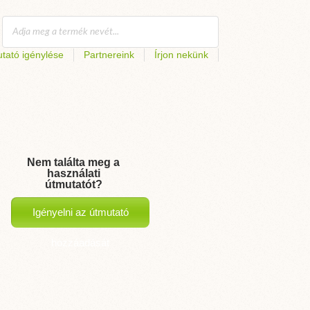
tató igénylése
Partnereink
Írjon nekünk
Nem találta meg a
használati
útmutatót?
Igényelni az útmutató
hozzáadását