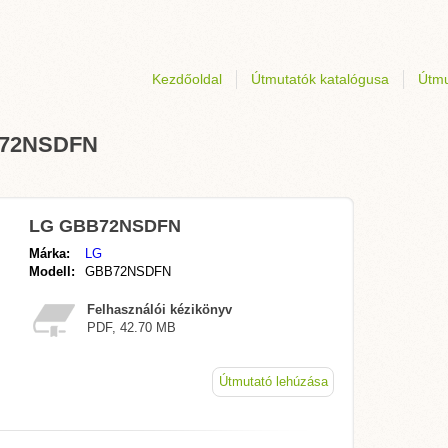
Kezdőoldal
Útmutatók katalógusa
Útmu
BB72NSDFN
LG GBB72NSDFN
Márka:
LG
Modell:
GBB72NSDFN
Felhasználói kézikönyv
PDF, 42.70 MB
Útmutató lehúzása