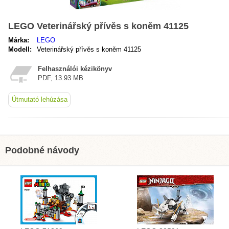
LEGO Veterinářský přívěs s koněm 41125
Márka:
LEGO
Modell:
Veterinářský přívěs s koněm 41125
Felhasználói kézikönyv
PDF, 13.93 MB
Útmutató lehúzása
Podobné návody