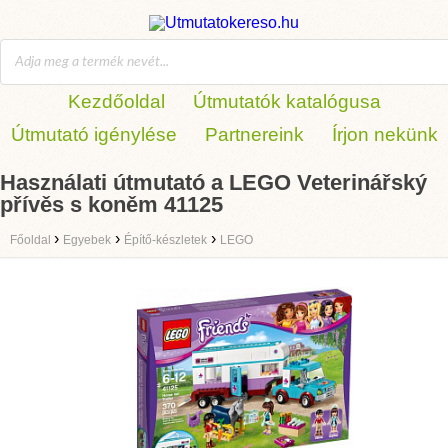
Kezdőoldal
Útmutatók katalógusa
Útmutató igénylése
Partnereink
Írjon nekünk
Használati útmutató a LEGO Veterinářský
přívěs s koněm 41125
›
›
›
Főoldal
Egyebek
Építő-készletek
LEGO