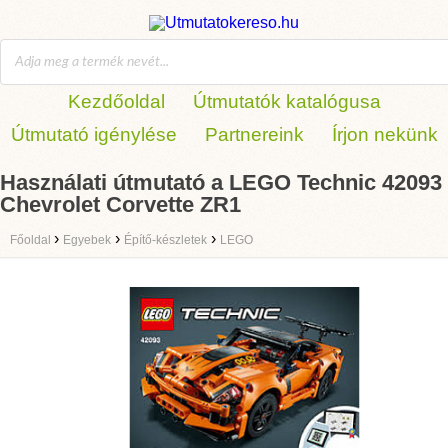
Kezdőoldal
Útmutatók katalógusa
Útmutató igénylése
Partnereink
Írjon nekünk
Használati útmutató a LEGO Technic 42093
Chevrolet Corvette ZR1
›
›
›
Főoldal
Egyebek
Építő-készletek
LEGO