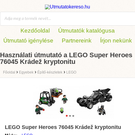
Kezdőoldal
Útmutatók katalógusa
Útmutató igénylése
Partnereink
Írjon nekünk
Használati útmutató a LEGO Super Heroes
76045 Krádež kryptonitu
›
›
›
Főoldal
Egyebek
Építő-készletek
LEGO
LEGO Super Heroes 76045 Krádež kryptonitu