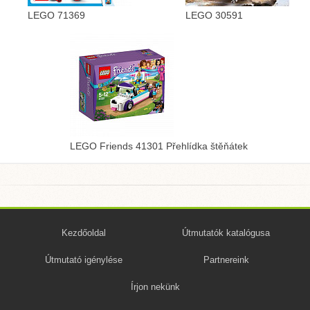
LEGO 71369
LEGO 30591
LEGO Friends 41301 Přehlídka štěňátek
Kezdőoldal
Útmutatók katalógusa
Útmutató igénylése
Partnereink
Írjon nekünk