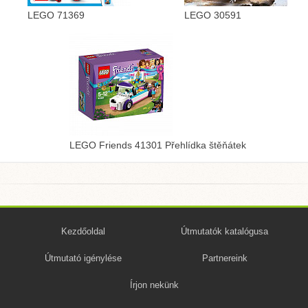
LEGO 71369
LEGO 30591
LEGO Friends 41301 Přehlídka štěňátek
Kezdőoldal
Útmutatók katalógusa
Útmutató igénylése
Partnereink
Írjon nekünk