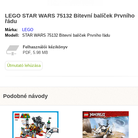
LEGO STAR WARS 75132 Bitevní balíček Prvního
řádu
Márka:
LEGO
Modell:
STAR WARS 75132 Bitevní balíček Prvního řádu
Felhasználói kézikönyv
PDF, 5.98 MB
Útmutató lehúzása
Podobné návody