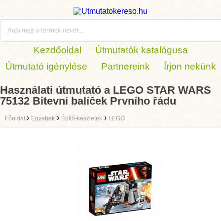
Kezdőoldal
Útmutatók katalógusa
Útmutató igénylése
Partnereink
Írjon nekünk
Használati útmutató a LEGO STAR WARS
75132 Bitevní balíček Prvního řádu
›
›
›
Főoldal
Egyebek
Építő-készletek
LEGO