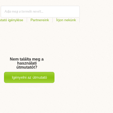
tató igénylése
Partnereink
Írjon nekünk
Nem találta meg a
használati
útmutatót?
Igényelni az útmutató
hozzáadását