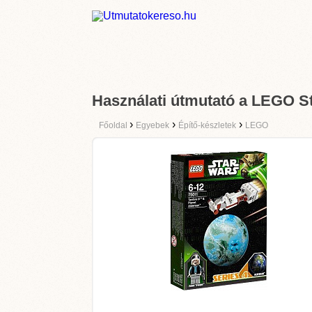
Használati útmutató a LEGO St
›
›
›
Főoldal
Egyebek
Építő-készletek
LEGO