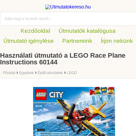
Kezdőoldal
Útmutatók katalógusa
Útmutató igénylése
Partnereink
Írjon nekünk
Használati útmutató a LEGO Race Plane
Instructions 60144
›
›
›
Főoldal
Egyebek
Építő-készletek
LEGO