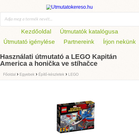
Kezdőoldal
Útmutatók katalógusa
Útmutató igénylése
Partnereink
Írjon nekünk
Használati útmutató a LEGO Kapitán
America a honička ve stíhačce
›
›
›
Főoldal
Egyebek
Építő-készletek
LEGO