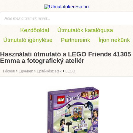
Kezdőoldal
Útmutatók katalógusa
Útmutató igénylése
Partnereink
Írjon nekünk
Használati útmutató a LEGO Friends 41305
Emma a fotografický ateliér
›
›
›
Főoldal
Egyebek
Építő-készletek
LEGO