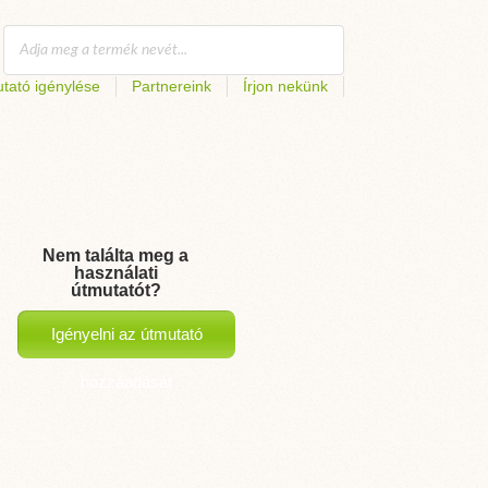
tató igénylése
Partnereink
Írjon nekünk
Nem találta meg a
használati
útmutatót?
Igényelni az útmutató
hozzáadását