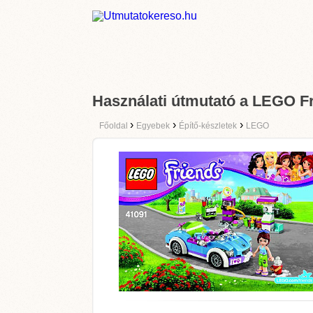
Használati útmutató a LEGO Fr
›
›
›
Főoldal
Egyebek
Építő-készletek
LEGO