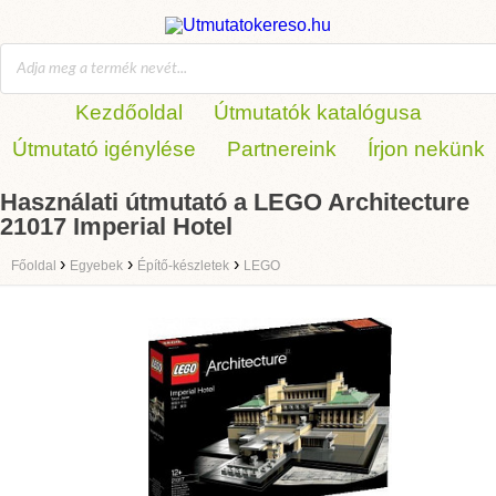
Kezdőoldal
Útmutatók katalógusa
Útmutató igénylése
Partnereink
Írjon nekünk
Használati útmutató a LEGO Architecture
21017 Imperial Hotel
›
›
›
Főoldal
Egyebek
Építő-készletek
LEGO