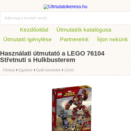
Kezdőoldal
Útmutatók katalógusa
Útmutató igénylése
Partnereink
Írjon nekünk
Használati útmutató a LEGO 76104
Střetnutí s Hulkbusterem
›
›
›
Főoldal
Egyebek
Építő-készletek
LEGO