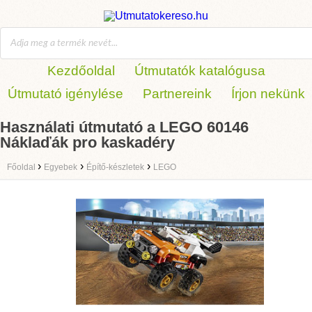
Kezdőoldal
Útmutatók katalógusa
Útmutató igénylése
Partnereink
Írjon nekünk
Használati útmutató a LEGO 60146
Náklaďák pro kaskadéry
›
›
›
Főoldal
Egyebek
Építő-készletek
LEGO