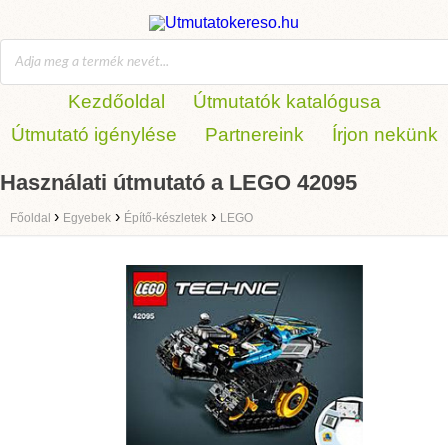
Kezdőoldal
Útmutatók katalógusa
Útmutató igénylése
Partnereink
Írjon nekünk
Használati útmutató a LEGO 42095
›
›
›
Főoldal
Egyebek
Építő-készletek
LEGO