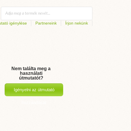
tató igénylése
Partnereink
Írjon nekünk
Nem találta meg a
használati
útmutatót?
Igényelni az útmutató
hozzáadását