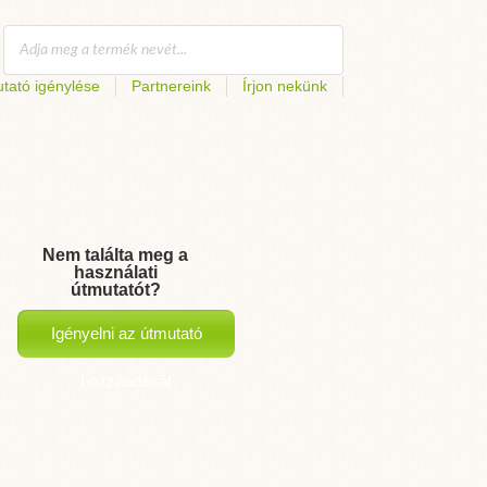
tató igénylése
Partnereink
Írjon nekünk
Nem találta meg a
használati
útmutatót?
Igényelni az útmutató
hozzáadását