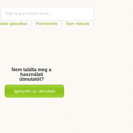
tató igénylése
Partnereink
Írjon nekünk
Nem találta meg a
használati
útmutatót?
Igényelni az útmutató
hozzáadását