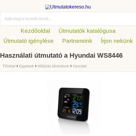
Kezdőoldal
Útmutatók katalógusa
Útmutató igénylése
Partnereink
Írjon nekünk
Használati útmutató a Hyundai WS8446
›
›
›
Főoldal
Egyebek
Időjárás állomások
Hyundai