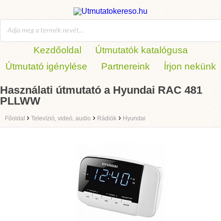
Kezdőoldal
Útmutatók katalógusa
Útmutató igénylése
Partnereink
Írjon nekünk
Használati útmutató a Hyundai RAC 481
PLLWW
›
›
›
Főoldal
Televízió, videó, audio
Rádiók
Hyundai