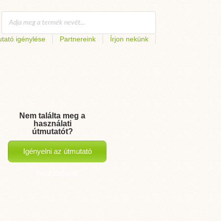
tató igénylése
Partnereink
Írjon nekünk
Nem találta meg a
használati
útmutatót?
Igényelni az útmutató
hozzáadását