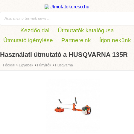
Kezdőoldal
Útmutatók katalógusa
Útmutató igénylése
Partnereink
Írjon nekünk
Használati útmutató a HUSQVARNA 135R
›
›
›
Főoldal
Egyebek
Fűnyírók
Husqvarna