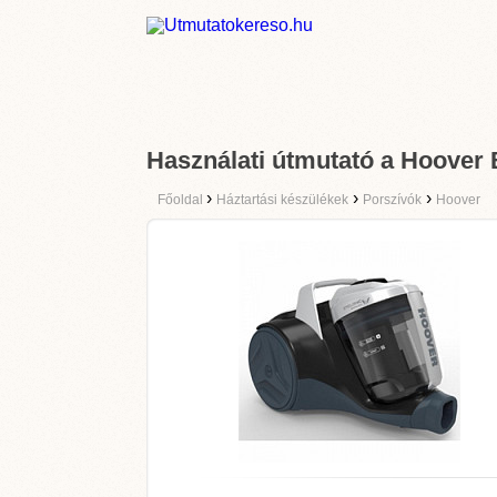
Használati útmutató a Hoove
›
›
›
Főoldal
Háztartási készülékek
Porszívók
Hoover