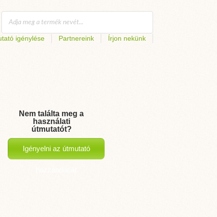
tató igénylése
Partnereink
Írjon nekünk
Nem találta meg a
használati
útmutatót?
Igényelni az útmutató
hozzáadását