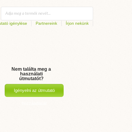
tató igénylése
Partnereink
Írjon nekünk
Nem találta meg a
használati
útmutatót?
Igényelni az útmutató
hozzáadását