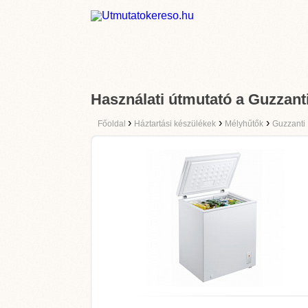
Használati útmutató a Guzzant
›
›
›
Főoldal
Háztartási készülékek
Mélyhűtők
Guzzanti