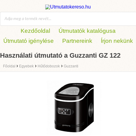
Kezdőoldal
Útmutatók katalógusa
Útmutató igénylése
Partnereink
Írjon nekünk
Használati útmutató a Guzzanti GZ 122
›
›
›
Főoldal
Egyebek
Hűtődobozok
Guzzanti