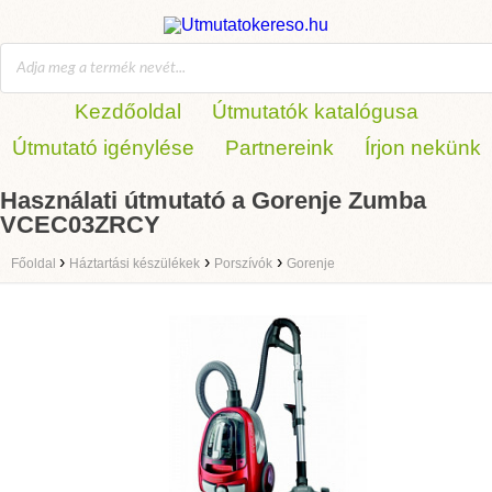
Kezdőoldal
Útmutatók katalógusa
Útmutató igénylése
Partnereink
Írjon nekünk
Használati útmutató a Gorenje Zumba
VCEC03ZRCY
›
›
›
Főoldal
Háztartási készülékek
Porszívók
Gorenje