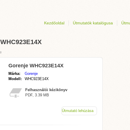
Kezdőoldal
Útmutatók katalógusa
Útmu
je WHC923E14X
e
Gorenje WHC923E14X
Márka:
Gorenje
Modell:
WHC923E14X
Felhasználói kézikönyv
PDF, 3.39 MB
Útmutató lehúzása