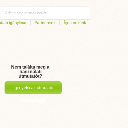
tató igénylése
Partnereink
Írjon nekünk
Nem találta meg a
használati
útmutatót?
Igényelni az útmutató
hozzáadását