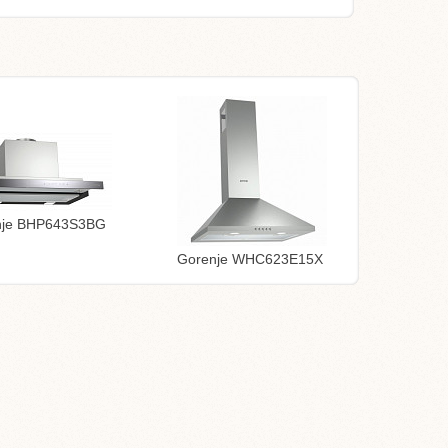
nje BHP643S3BG
Gorenje WHC623E15X