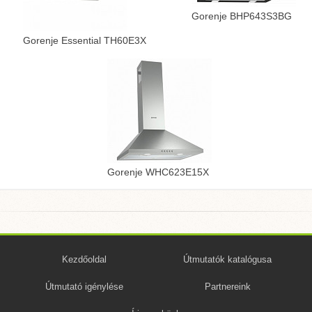
Gorenje BHP643S3BG
Gorenje Essential TH60E3X
Gorenje WHC623E15X
Kezdőoldal
Útmutatók katalógusa
Útmutató igénylése
Partnereink