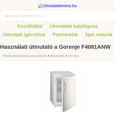
Kezdőoldal
Útmutatók katalógusa
Útmutató igénylése
Partnereink
Írjon nekünk
Használati útmutató a Gorenje F4091ANW
›
›
›
Főoldal
Háztartási készülékek
Mélyhűtők
Gorenje