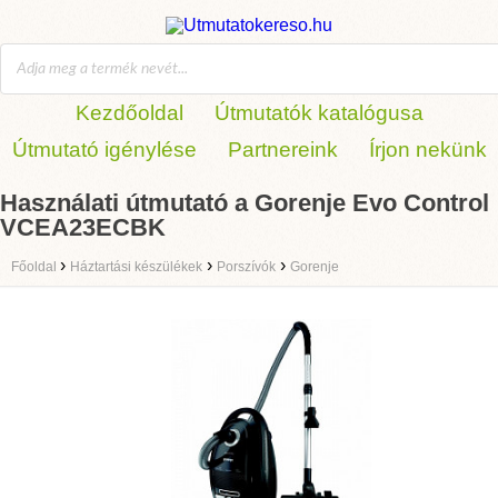
Kezdőoldal
Útmutatók katalógusa
Útmutató igénylése
Partnereink
Írjon nekünk
Használati útmutató a Gorenje Evo Control
VCEA23ECBK
›
›
›
Főoldal
Háztartási készülékek
Porszívók
Gorenje