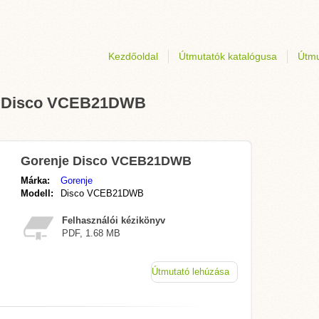
Kezdőoldal
Útmutatók katalógusa
Útmu
je Disco VCEB21DWB
Gorenje Disco VCEB21DWB
Márka:
Gorenje
Modell:
Disco VCEB21DWB
Felhasználói kézikönyv
PDF, 1.68 MB
Útmutató lehúzása