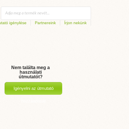
tató igénylése
Partnereink
Írjon nekünk
Nem találta meg a
használati
útmutatót?
Igényelni az útmutató
hozzáadását