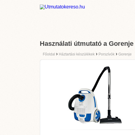
Használati útmutató a Goren
›
›
›
Főoldal
Háztartási készülékek
Porszívók
Gorenje