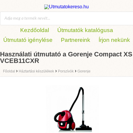
Kezdőoldal
Útmutatók katalógusa
Útmutató igénylése
Partnereink
Írjon nekünk
Használati útmutató a Gorenje Compact XS
VCEB11CXR
›
›
›
Főoldal
Háztartási készülékek
Porszívók
Gorenje