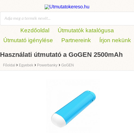
Kezdőoldal
Útmutatók katalógusa
Útmutató igénylése
Partnereink
Írjon nekünk
Használati útmutató a GoGEN 2500mAh
›
›
›
Főoldal
Egyebek
Powerbanky
GoGEN