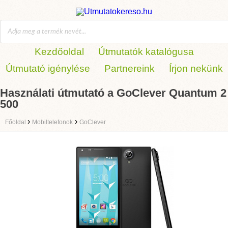
Kezdőoldal
Útmutatók katalógusa
Útmutató igénylése
Partnereink
Írjon nekünk
Használati útmutató a GoClever Quantum 2
500
›
›
Főoldal
Mobiltelefonok
GoClever