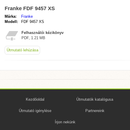
Franke FDF 9457 XS
Márka:
Franke
Modell:
FDF 9457 XS
Felhasználói kézikönyv
PDF, 1.21 MB
Útmutató lehúzása
Kezdőoldal
Útmutatók katalógusa
Útmutató igénylése
Partnereink
Írjon nekünk