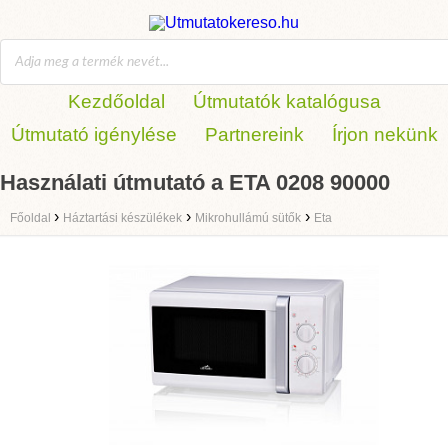
Kezdőoldal
Útmutatók katalógusa
Útmutató igénylése
Partnereink
Írjon nekünk
Használati útmutató a ETA 0208 90000
›
›
›
Főoldal
Háztartási készülékek
Mikrohullámú sütők
Eta