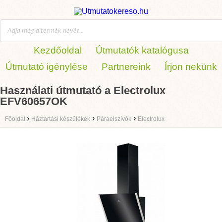
Kezdőoldal
Útmutatók katalógusa
Útmutató igénylése
Partnereink
Írjon nekünk
Használati útmutató a Electrolux
EFV60657OK
›
›
›
Főoldal
Háztartási készülékek
Páraelszívók
Electrolux