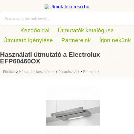
Kezdőoldal
Útmutatók katalógusa
Útmutató igénylése
Partnereink
Írjon nekünk
Használati útmutató a Electrolux
EFP60460OX
›
›
›
Főoldal
Háztartási készülékek
Páraelszívók
Electrolux