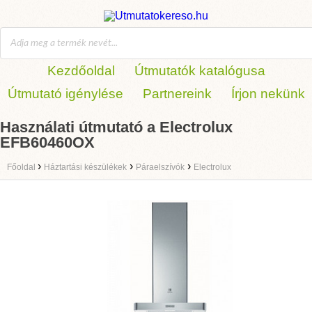
Kezdőoldal
Útmutatók katalógusa
Útmutató igénylése
Partnereink
Írjon nekünk
Használati útmutató a Electrolux
EFB60460OX
›
›
›
Főoldal
Háztartási készülékek
Páraelszívók
Electrolux